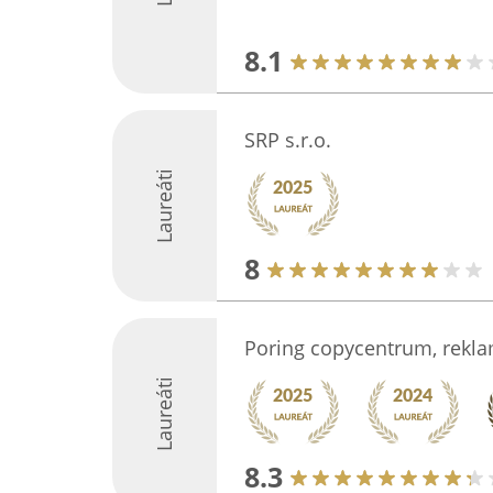
8.1
SRP s.r.o.
Laureáti
8
Poring copycentrum, reklam
Laureáti
8.3