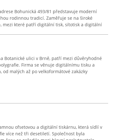
a adrese Bohunická 493/81 představuje moderní
uhou rodinnou tradicí. Zaměřuje se na široké
ezi které patří digitální tisk, sítotisk a digitální
 Botanické ulici v Brně, patří mezi důvěryhodné
polygrafie. Firma se věnuje digitálnímu tisku a
h, od malých až po velkoformátové zakázky
mnou ofsetovou a digitální tiskárnu, která sídlí v
ie více než tři desetiletí. Společnost byla