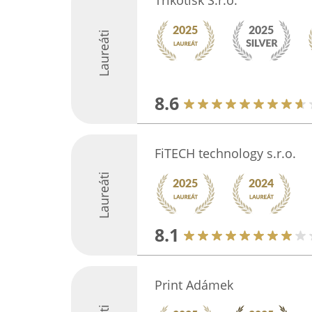
Trikotisk S.r.o.
Laureáti
8.6
FiTECH technology s.r.o.
Laureáti
8.1
Print Adámek