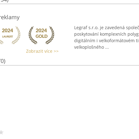
 reklamy
Legraf s.r.o. je zavedená spole
poskytování komplexních polygr
digitálním i velkoformátovém t
velkoplošného ...
Zobrazit více >>
70)