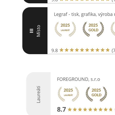
Legraf - tisk, grafika, výroba
Místo
III
9.8
(
FOREGROUND, s.r.o
Laureáti
8.7