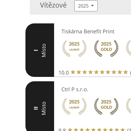
Vítězové
2025
Tiskárna Benefit Print
Místo
I
10.0
Ctrl P s.r.o.
Místo
II
9.8
(