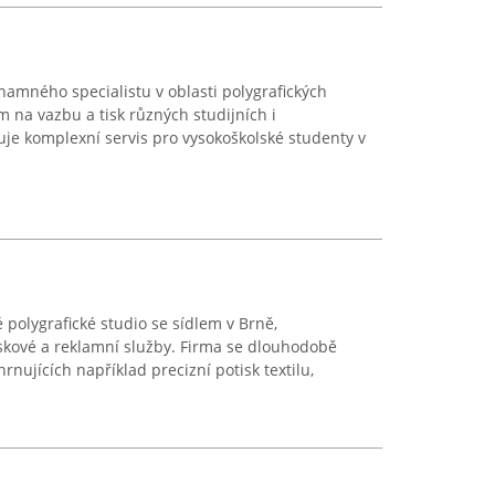
amného specialistu v oblasti polygrafických
na vazbu a tisk různých studijních i
ťuje komplexní servis pro vysokoškolské studenty v
polygrafické studio se sídlem v Brně,
skové a reklamní služby. Firma se dlouhodobě
hrnujících například precizní potisk textilu,