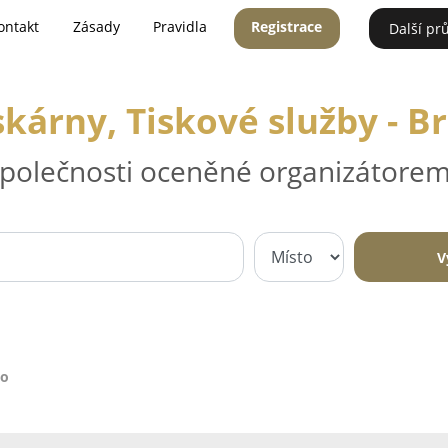
ontakt
Zásady
Pravidla
Registrace
Další pr
skárny, Tiskové služby - B
 společnosti oceněné organizátorem
V
no