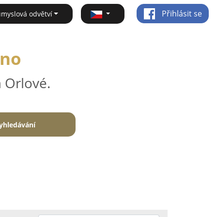
Přihlásit se
ůmyslová odvětví
rno
 Orlové.
yhledávání