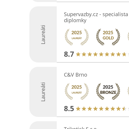
Supervazby.cz - specialista
diplomky
Laureáti
8.7
C&V Brno
Laureáti
8.5