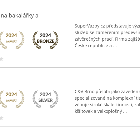
 na bakalářky a
SuperVazby.cz představuje význ
služeb se zaměřením především 
závěrečných prací. Firma zajiš
České republice a ...
C&V Brno působí jako zavedené 
specializované na komplexní ti
věnuje široké škále činností, za
kšiltovek a velkoplošný ...