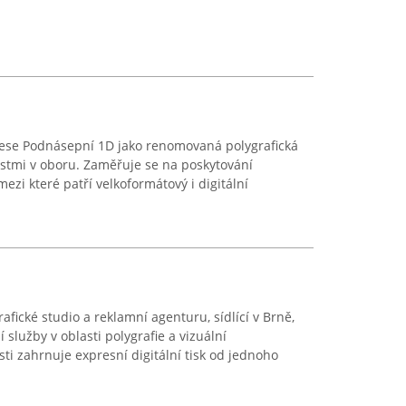
drese Podnásepní 1D jako renomovaná polygrafická
stmi v oboru. Zaměřuje se na poskytování
ezi které patří velkoformátový i digitální
fické studio a reklamní agenturu, sídlící v Brně,
služby v oblasti polygrafie a vizuální
ti zahrnuje expresní digitální tisk od jednoho