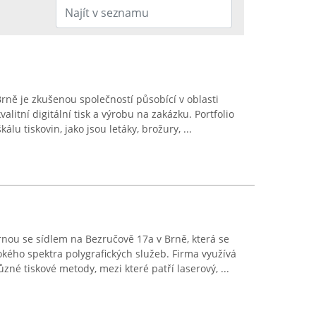
 Brně je zkušenou společností působící v oblasti
kvalitní digitální tisk a výrobu na zakázku. Portfolio
álu tiskovin, jako jsou letáky, brožury, ...
árnou se sídlem na Bezručově 17a v Brně, která se
okého spektra polygrafických služeb. Firma využívá
zné tiskové metody, mezi které patří laserový, ...