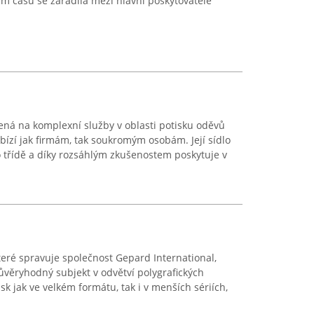
m času se zařadila mezi hlavní poskytovatele
ená na komplexní služby v oblasti potisku oděvů
abízí jak firmám, tak soukromým osobám. Její sídlo
 třídě a díky rozsáhlým zkušenostem poskytuje v
eré spravuje společnost Gepard International,
 důvěryhodný subjekt v odvětví polygrafických
sk jak ve velkém formátu, tak i v menších sériích,