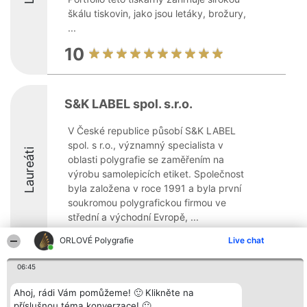
škálu tiskovin, jako jsou letáky, brožury,
...
10
S&K LABEL spol. s.r.o.
V České republice působí S&K LABEL
spol. s r.o., významný specialista v
Laureáti
oblasti polygrafie se zaměřením na
výrobu samolepicích etiket. Společnost
byla založena v roce 1991 a byla první
soukromou polygrafickou firmou ve
střední a východní Evropě, ...
ORLOVÉ Polygrafie
Live chat
06:45
Organizátor hlasování
Plebiscyt
Kontakt
Ahoj, rádi Vám pomůžeme! 🙂 Klikněte na
Bright Side Solutions sp. z o.
Vítězové
Kontakt
příslušnou téma konverzace! 🙂