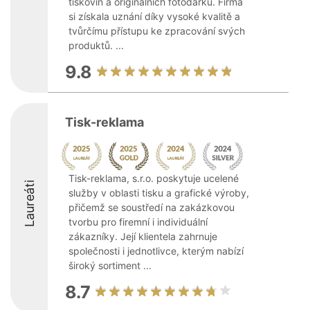
tiskovin a originálních fotodárků. Firma
si získala uznání díky vysoké kvalitě a
tvůrčímu přístupu ke zpracování svých
produktů. ...
9.8
Tisk-reklama
Tisk-reklama, s.r.o. poskytuje ucelené
Laureáti
služby v oblasti tisku a grafické výroby,
přičemž se soustředí na zakázkovou
tvorbu pro firemní i individuální
zákazníky. Její klientela zahrnuje
společnosti i jednotlivce, kterým nabízí
široký sortiment ...
8.7