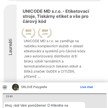
UNICODE MD s.r.o. - Etiketovací
stroje, Tiskárny etiket a vše pro
čárový kód
Laureáti
UNICODE MD s.r.o. se zaměřuje na
nabídku komplexních služeb v oblasti
etiketování a systémů pro čárové kódy.
Jako autorizovaný distributor drží
široký výběr termálních a
termotransferových tiskáren etiket a
štítků značek GoDEX a CITIZEN,
přičemž ...
8.3
ORLOVÉ Polygrafie
Live chat
23:40
Organizátor hlasování
Plebiscyt
Kontakt
Ahoj, rádi Vám pomůžeme! 🙂 Klikněte na
Bright Side Solutions sp. z o.
Vítězové
Kontakt