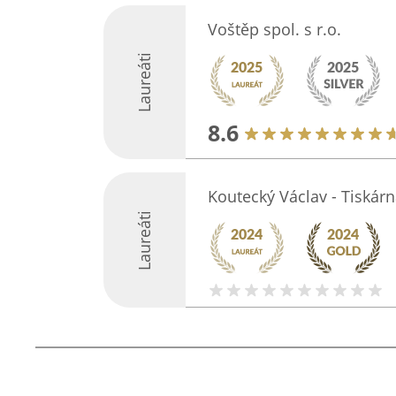
Voštěp spol. s r.o.
Laureáti
8.6
Koutecký Václav - Tiskárn
Laureáti