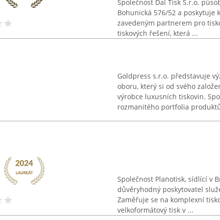
Společnost Dal Tisk S.r.o. půso
Bohunická 576/52 a poskytuje ko
zavedeným partnerem pro tisko
tiskových řešení, která ...
Goldpress s.r.o. představuje v
oboru, který si od svého založ
výrobce luxusních tiskovin. Sp
rozmanitého portfolia produktů,
Společnost Planotisk, sídlící v 
důvěryhodný poskytovatel služeb
Zaměřuje se na komplexní tisko
velkoformátový tisk v ...