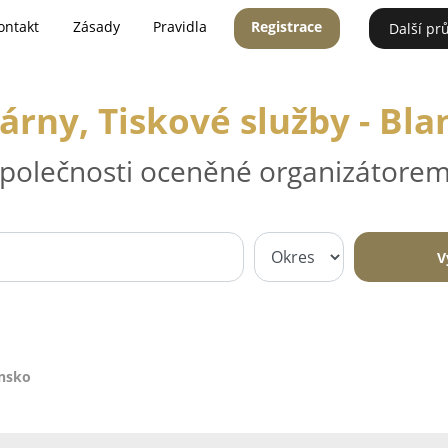
ontakt
Zásady
Pravidla
Registrace
Další pr
árny, Tiskové služby - Bl
 společnosti oceněné organizátorem
V
ansko