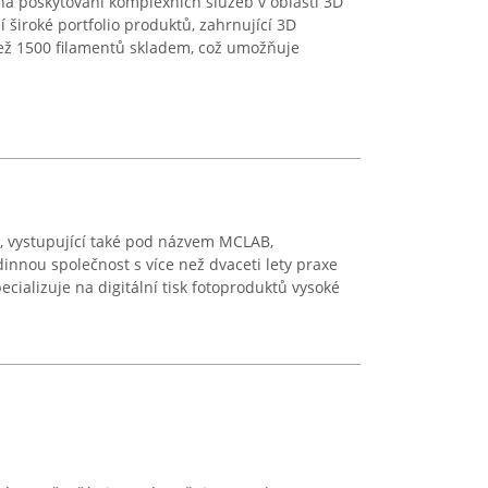
na poskytování komplexních služeb v oblasti 3D
zí široké portfolio produktů, zahrnující 3D
 než 1500 filamentů skladem, což umožňuje
., vystupující také pod názvem MCLAB,
innou společnost s více než dvaceti lety praxe
pecializuje na digitální tisk fotoproduktů vysoké