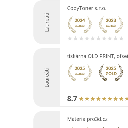
CopyToner s.r.o.
Laureáti
tiskárna OLD PRINT, ofseto
Laureáti
8.7
Materialpro3d.cz