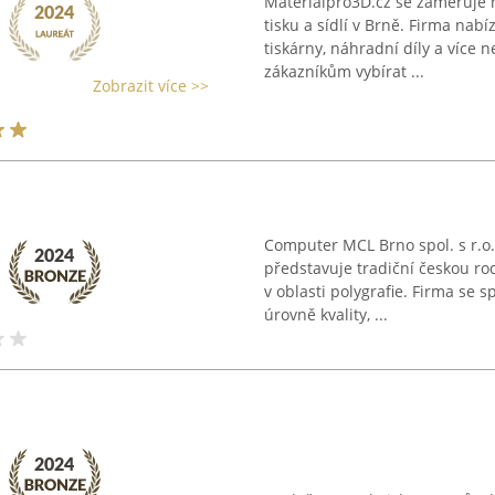
Materialpro3D.cz se zaměřuje 
tisku a sídlí v Brně. Firma nabí
tiskárny, náhradní díly a více
zákazníkům vybírat ...
Zobrazit více >>
Computer MCL Brno spol. s r.o
představuje tradiční českou rod
v oblasti polygrafie. Firma se s
úrovně kvality, ...