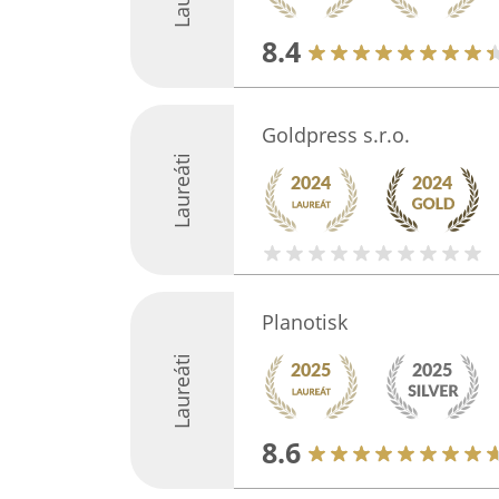
8.4
Goldpress s.r.o.
Laureáti
Planotisk
Laureáti
8.6