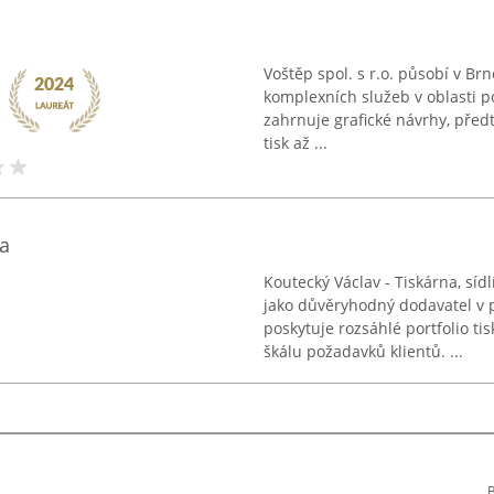
Voštěp spol. s r.o. působí v B
komplexních služeb v oblasti po
zahrnuje grafické návrhy, předti
tisk až ...
a
Koutecký Václav - Tiskárna, síd
jako důvěryhodný dodavatel v 
poskytuje rozsáhlé portfolio t
škálu požadavků klientů. ...
B