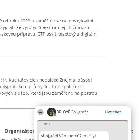
rně od roku 1992 a zaměřuje se na poskytování
lygrafické výroby. Spektrum jejích činností
skovou přípravu, CTP osvit, ofsetový a digitální
lící v Kuchařovicích nedaleko Znojma, působí
polygrafickém průmyslu. Tato společnost
iskových služeb, které jsou zaměřené na pestrou
ORLOVÉ Polygrafie
Live chat
19:31
Organizátor hlasování
Plebiscyt
Kontakt
Ahoj, rádi Vám pomůžeme! 🙂
right Side Solutions sp. z o. o. sp. k.
Vítězové