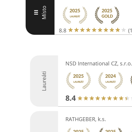
Místo
III
8.8
(
NSD International CZ, s.r.o
Laureáti
8.4
RATHGEBER, k.s.