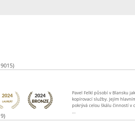
19015)
Pavel Felkl působí v Blansku ja
kopírovací služby. Jejím hlavn
pokrývá celou škálu činností v 
...
19)