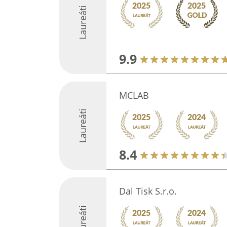
Laureáti
9.9
MCLAB
Laureáti
8.4
Dal Tisk S.r.o.
Laureáti