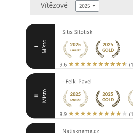
Vítězové
2025
Sitis Sítotisk
Místo
I
9.6
(
- Felkl Pavel
Místo
II
8.9
(
Natiskneme.cz