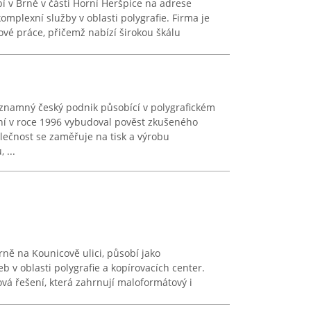
bí v Brně v části Horní Heršpice na adrese
mplexní služby v oblasti polygrafie. Firma je
vé práce, přičemž nabízí širokou škálu
ýznamný český podnik působící v polygrafickém
ení v roce 1996 vybudoval pověst zkušeného
olečnost se zaměřuje na tisk a výrobu
 ...
Brně na Kounicově ulici, působí jako
 v oblasti polygrafie a kopírovacích center.
vá řešení, která zahrnují maloformátový i