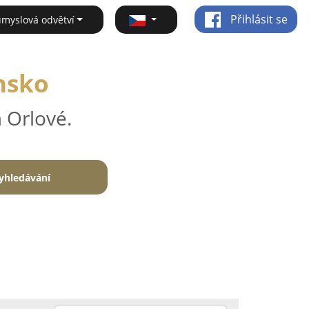
Přihlásit se
ůmyslová odvětví
ansko
 Orlové.
yhledávání