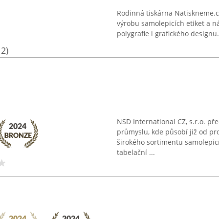
Rodinná tiskárna Natiskneme.cz
výrobu samolepicích etiket a ná
polygrafie i grafického designu.
12)
.
NSD International CZ, s.r.o. p
průmyslu, kde působí již od pr
širokého sortimentu samolepicíc
tabelační ...