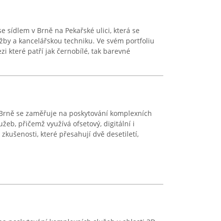
se sídlem v Brně na Pekařské ulici, která se
užby a kancelářskou techniku. Ve svém portfoliu
i které patří jak černobílé, tak barevné
 Brně se zaměřuje na poskytování komplexních
žeb, přičemž využívá ofsetový, digitální i
 zkušenosti, které přesahují dvě desetiletí,