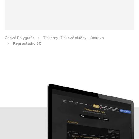
Orlové Polygrafie
Tiskárny, Tiskové služby - Ostrava
Reprostudio 3C