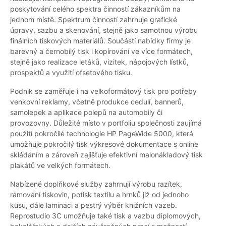
poskytování celého spektra činností zákazníkům na
jednom místě. Spektrum činností zahrnuje grafické
úpravy, sazbu a skenování, stejně jako samotnou výrobu
finálních tiskových materiálů. Součástí nabídky firmy je
barevný a černobílý tisk i kopírování ve více formátech,
stejně jako realizace letáků, vizitek, nápojových lístků,
prospektů a využití ofsetového tisku.
Podnik se zaměřuje i na velkoformátový tisk pro potřeby
venkovní reklamy, včetně produkce cedulí, bannerů,
samolepek a aplikace polepů na automobily či
provozovny. Důležité místo v portfoliu společnosti zaujímá
použití pokročilé technologie HP PageWide 5000, která
umožňuje pokročilý tisk výkresové dokumentace s online
skládáním a zároveň zajišťuje efektivní malonákladový tisk
plakátů ve velkých formátech.
Nabízené doplňkové služby zahrnují výrobu razítek,
rámování tiskovin, potisk textilu a hrnků již od jednoho
kusu, dále laminaci a pestrý výběr knižních vazeb.
Reprostudio 3C umožňuje také tisk a vazbu diplomových,