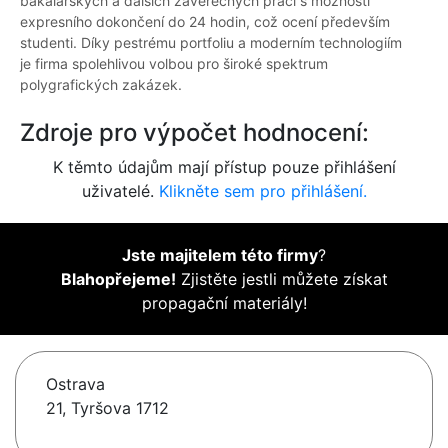
bakalářských a dalších závěrečných prací s možností
expresního dokončení do 24 hodin, což ocení především
studenti. Díky pestrému portfoliu a moderním technologiím
je firma spolehlivou volbou pro široké spektrum
polygrafických zakázek.
Zdroje pro výpočet hodnocení:
K těmto údajům mají přístup pouze přihlášení
uživatelé.
Klikněte sem pro přihlášení.
Jste majitelem této firmy
?
Blahopřejeme!
Zjistěte jestli můžete získat
propagační materiály!
Ostrava
21, Tyršova 1712