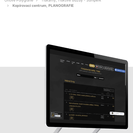
Orlové Polygrafie
Tiskárny, Tiskové služby - Šumperk
Kopírovací centrum, PLANOGRAFIE