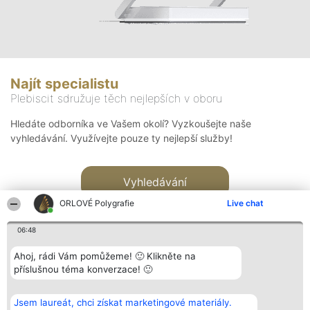
Najít specialistu
Plebiscit sdružuje těch nejlepších v oboru
Hledáte odborníka ve Vašem okolí? Vyzkoušejte naše
vyhledávání. Využívejte pouze ty nejlepší služby!
Vyhledávání
ORLOVÉ Polygrafie
Live chat
06:48
Ahoj, rádi Vám pomůžeme! 🙂 Klikněte na
příslušnou téma konverzace! 🙂
Organizátor hlasování
Plebiscyt
Kontakt
Bright Side Solutions sp. z o.
Vítězové
Kontakt
Jsem laureát, chci získat marketingové materiály.
o. sp. k.
Seznam všech