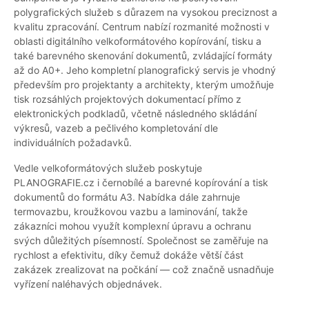
polygrafických služeb s důrazem na vysokou preciznost a
kvalitu zpracování. Centrum nabízí rozmanité možnosti v
oblasti digitálního velkoformátového kopírování, tisku a
také barevného skenování dokumentů, zvládající formáty
až do A0+. Jeho kompletní planografický servis je vhodný
především pro projektanty a architekty, kterým umožňuje
tisk rozsáhlých projektových dokumentací přímo z
elektronických podkladů, včetně následného skládání
výkresů, vazeb a pečlivého kompletování dle
individuálních požadavků.
Vedle velkoformátových služeb poskytuje
PLANOGRAFIE.cz i černobílé a barevné kopírování a tisk
dokumentů do formátu A3. Nabídka dále zahrnuje
termovazbu, kroužkovou vazbu a laminování, takže
zákazníci mohou využít komplexní úpravu a ochranu
svých důležitých písemností. Společnost se zaměřuje na
rychlost a efektivitu, díky čemuž dokáže větší část
zakázek zrealizovat na počkání — což značně usnadňuje
vyřízení naléhavých objednávek.