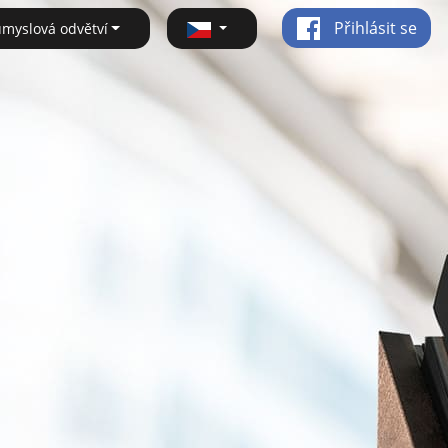
Přihlásit se
ůmyslová odvětví