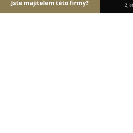
Jste majitelem této firmy?
Zjis
Orlové Polygrafie
Tiskárny, Tiskové služby - Třeb
Reklamní a průmyslový potisk, Palá
8.5
(17)
Třebíč, Brněnská 1058
Zobrazit telefonní číslo