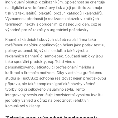
individuální přístup k zákazníkům. Společnost se orientuje
na digitální a velkoformátový tisk a její portfolio zahrnuje
tisk vizitek, letáků, plakátů, brožur, katalogů i kalendářů.
Významnou předností je realizace zakázek v krátkých
termínech, někdy s doručením již následující den, což je
výhodné pro zákazníky s urgentními požadavky.
Kromě základních tiskových služeb nabízí firma také
rozšířenou nabídku doplňkových řešení jako potisk textilu,
polepy automobilů, výloh i cedulí, a také výrobu
reklamních bannerů či samolepek. Součástí nabídky jsou
také speciální produkty, například víno s
personalizovanou etiketou či profesionální měřidla s
kalibrací a firemním motivem. Díky vlastnímu grafickému
studiu je TiskCB.cz schopna realizovat nejen předtiskovou
přípravu, ale také komplexní grafické návrhy včetně
tvorby log či celkového vizuálního stylu. Tento
integrovaný servis zaručuje konzistentní vysokou kvalitu,
jednotný vzhled a důraz na preciznost i efektivní
komunikaci s klienty.