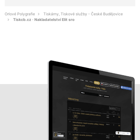
Orlové Polygrafie
Tiskárny, Tiskové služby - České Budějovice
Tiskcb.cz · Nakladatelství Elit sro