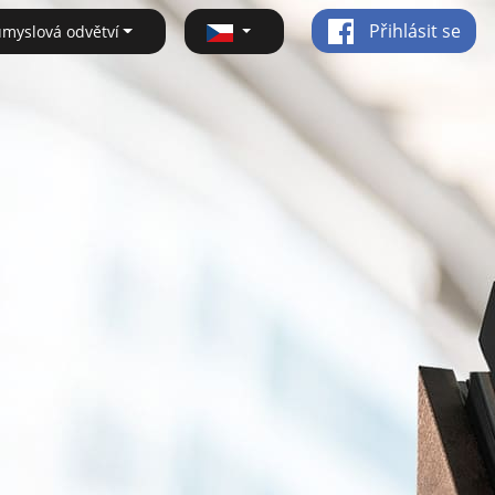
Přihlásit se
ůmyslová odvětví