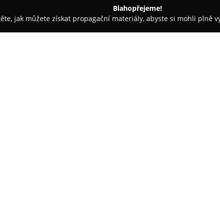
Blahopřejeme!
těte, jak můžete získat propagační materiály, abyste si mohli plně 
ava
sevendesign s.r.o.
O společnosti:
sevendesign s.r.o.
představuje 
hlavní sídlo se nachází v Ostra
digitální tisk, díky čemuž je sc
reakce na individuální požadav
Zobrazit více >>
bannerů, billboardů, mesh plach
brožur i PVC desek a v portfoli
Významnou součástí nabídky js
zajišťuje grafické zpracování 
tiskových dat, a to i v případě
Důraz je kladen nejen na rychlé