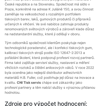
České republice a na Slovensku. Společnost má sídlo v
Praze, konkrétně na adrese K Juliáně 150, a svou činnost
zaměřuje na velkoobchod s rozsáhlým portfoliem
tiskových barev, laků, gumových produktů či přípravků
určených k vlhčení. Ve své nabídce zahrnuje produkty
renomovaných světových výrobců a zároveň klade důraz
na nadstandardní služby, které ji odlišují v oboru.
Tým odborníků společnosti klientům poskytuje nejen
technologické poradenství, ale i konfekci tiskových gum,
kalibraci tiskových strojů podle ISO 12647-2:2013 a
pořádání školení, která podporují profesní rozvoj partnerů.
Firma také zajišťuje servisní služby, nastavení a měření
vlhčících roztoků a čištění aniloxových válců. V roce 2022
byla oceněna jako nejlepší distributor adhezivních
materiálů H.B. Fuller, což podtrhuje její důraz na inovace a
kvalitu.
CNI Tisk servis
chápe své zákazníky jako
profesní partnery a těm nabízí služby s výraznou přidanou
hodnotou.
Zdroje pro výpočet hodnocení: