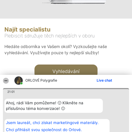
Najít specialistu
Plebiscit sdružuje těch nejlepších v oboru
Hledáte odborníka ve Vašem okolí? Vyzkoušejte naše
vyhledávání. Využívejte pouze ty nejlepší služby!
Vyhledávání
ORLOVÉ Polygrafie
Live chat
21:01
Ahoj, rádi Vám pomůžeme! 🙂 Klikněte na
příslušnou téma konverzace! 🙂
Organizátor hlasování
Plebiscyt
Kontakt
Bright Side Solutions sp. z o.
Vítězové
Kontakt
Jsem laureát, chci získat marketingové materiály.
o. sp. k.
Seznam všech
ul. Ruska 22
laureátů
Chci přihlásit svou společnost do Orlové.