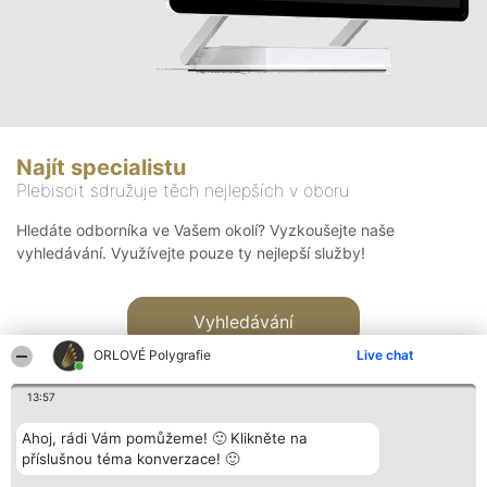
Najít specialistu
Plebiscit sdružuje těch nejlepších v oboru
Hledáte odborníka ve Vašem okolí? Vyzkoušejte naše
vyhledávání. Využívejte pouze ty nejlepší služby!
Vyhledávání
ORLOVÉ Polygrafie
Live chat
13:57
Ahoj, rádi Vám pomůžeme! 🙂 Klikněte na
příslušnou téma konverzace! 🙂
Organizátor hlasování
Plebiscyt
Kontakt