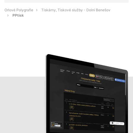
Orlové Polygrafie
Tiskárny, Tiskové služby - Dolní Benešov
PPtisk