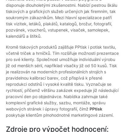
disponuje dlouholetými zkušenostmi. Nabízí pestrou škálu
tiskových a grafických služeb určených jak firemním, tak
soukromým zákazníkům. Mezi hlavní specializace patří
tisk vizitek, letáků, plakátů, katalogů, brožur, fotografií,
pozvánek, voucherů, vstupenek, visaček, samolepek,
kalendářů a štítků.
Kromě tiskových produktů zajišťuje PPtisk i potisk textilu,
včetně triček a hrníčků. Tím rozšiřuje možnosti prezentace
pro své klienty. Společnost umožňuje individuální výrobu
již od menších sérií, například visačky již od 50 kusů. Tisk
je realizován na moderních profesionálních strojích s
pravidelnou kalibrací barev, což přispívá k přesné
reprodukci odstínů i vysoké kvalitě tisku. Vyznačuje se
rychlostí, přičemž většinu zakázek expeduje již následující
pracovní den po objednávce. Nabídka zahrnuje také
komplexní grafické služby, sazbu, montáže, správu
webových stránek i úpravy fotografií, čímž
PPtisk
poskytuje klientům plnohodnotné marketingové zázemí.
Zdroje pro výpočet hodnocení: