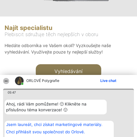
Najít specialistu
Plebiscit sdružuje těch nejlepších v oboru
Hledáte odborníka ve Vašem okolí? Vyzkoušejte naše
vyhledávání. Využívejte pouze ty nejlepší služby!
Vyhledávání
ORLOVÉ Polygrafie
Live chat
05:47
Ahoj, rádi Vám pomůžeme! 🙂 Klikněte na
příslušnou téma konverzace! 🙂
Organizátor hlasování
Plebiscyt
Kontakt
Bright Side Solutions sp. z o.
Vítězové
Kontakt
Jsem laureát, chci získat marketingové materiály.
o. sp. k.
Seznam všech
ul. Ruska 22
laureátů
Chci přihlásit svou společnost do Orlové.
Wrocław 50-079
Zásady