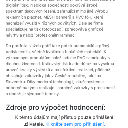
digitální tisk. Nabídka společnosti pokrývá široké
spektrum tiskových řešení, zahrnující mimo jiné výrobu
reklamních plachet, MESH bannerů a PVC fólií, které
nacházejí využití v různých odvětvích. Dále se firma
specializuje na tisk fotopozadí, zpracovává grafické
návrhy a nabízí profesionální laminaci.
Do portfolia služeb patří také potisk automobilů a přímý
potisk textilu, včetně kvalitních funkčních materiálů. K
významným produktům náleží odolné PVC samolepky s
dlouhou životností. Královský tisk klade důraz na vysokou
úroveň kvality výsledků a na efektivní realizaci, přičemž
obsluhuje zákazníky jak v České republice, tak i na
Slovensku. Díky moderní technologii, zkušenostem a
odbornému týmu realizuje i náročné zakázky s precizností
a dodržuje sjednané termíny.
Zdroje pro výpočet hodnocení:
K těmto údajům mají přístup pouze přihlášení
uživatelé.
Klikněte sem pro přihlášení.