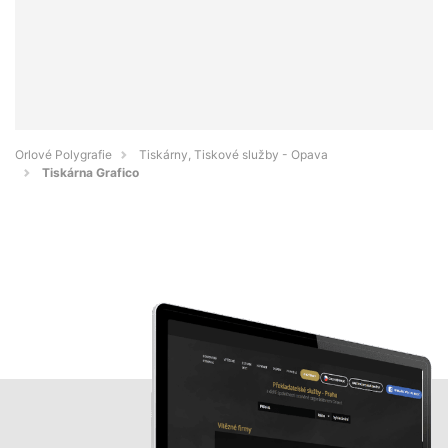
Orlové Polygrafie
Tiskárny, Tiskové služby - Opava
Tiskárna Grafico