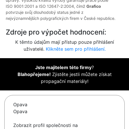
úpravy. Vysokou kvalitu výroby garantuje práce podle
ISO 9001:2001 a ISO 12647-2:2004, čímž
Grafico
potvrzuje svůj dlouhodobý status jedné z
nejvýznamnějších polygrafických firem v České republice.
Zdroje pro výpočet hodnocení:
K těmto údajům mají přístup pouze přihlášení
uživatelé.
Klikněte sem pro přihlášení.
Jste majitelem této firmy
?
Blahopřejeme!
Zjistěte jestli můžete získat
propagační materiály!
Opava
Opava
Zobrazit profil společnosti na