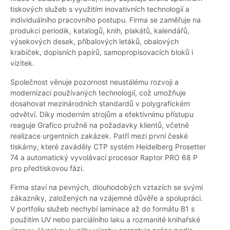
tiskových služeb s využitím inovativních technologií a
individuálního pracovního postupu. Firma se zaměřuje na
produkci periodik, katalogů, knih, plakátů, kalendářů,
výsekových desek, příbalových letáků, obalových
krabiček, dopisních papírů, samopropisovacích bloků i
vizitek.
Společnost věnuje pozornost neustálému rozvoji a
modernizaci používaných technologií, což umožňuje
dosahovat mezinárodních standardů v polygrafickém
odvětví. Díky moderním strojům a efektivnímu přístupu
reaguje Grafico pružně na požadavky klientů, včetně
realizace urgentních zakázek. Patří mezi první české
tiskárny, které zaváděly CTP systém Heidelberg Prosetter
74 a automatický vyvolávací procesor Raptor PRO 68 P
pro předtiskovou fázi.
Firma staví na pevných, dlouhodobých vztazích se svými
zákazníky, založených na vzájemné důvěře a spolupráci.
V portfoliu služeb nechybí laminace až do formátu B1 s
použitím UV nebo parciálního laku a rozmanité knihařské