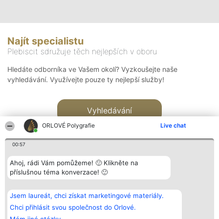
Najít specialistu
Plebiscit sdružuje těch nejlepších v oboru
Hledáte odborníka ve Vašem okolí? Vyzkoušejte naše
vyhledávání. Využívejte pouze ty nejlepší služby!
Vyhledávání
ORLOVÉ Polygrafie
Live chat
00:57
Ahoj, rádi Vám pomůžeme! 🙂 Klikněte na
příslušnou téma konverzace! 🙂
Organizátor hlasování
Plebiscyt
Kontakt
Bright Side Solutions sp. z o.
Vítězové
Kontakt
Jsem laureát, chci získat marketingové materiály.
o. sp. k.
Seznam všech
ul. Ruska 22
laureátů
Chci přihlásit svou společnost do Orlové.
Wrocław 50-079
Zásady
KRS 0000749100 | Regon
Pravidla