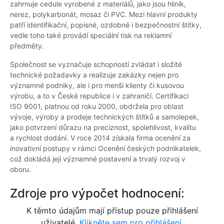
zahrnuje cedule vyrobené z materiálů, jako jsou hliník,
nerez, polykarbonát, mosaz či PVC. Mezi hlavní produkty
patří identifikační, popisné, ozdobné i bezpečnostní štítky,
vedle toho také provádí speciální tisk na reklamní
předměty.
Společnost se vyznačuje schopností zvládat i složité
technické požadavky a realizuje zakázky nejen pro
významné podniky, ale i pro menší klienty či kusovou
výrobu, a to v České republice i v zahraničí. Certifikaci
ISO 9001, platnou od roku 2000, obdržela pro oblast
vývoje, výroby a prodeje technických štítků a samolepek,
jako potvrzení důrazu na preciznost, spolehlivost, kvalitu
a rychlost dodání. V roce 2014 získala firma ocenění za
inovativní postupy v rámci Ocenění českých podnikatelek,
což dokládá její významné postavení a trvalý rozvoj v
oboru.
Zdroje pro výpočet hodnocení:
K těmto údajům mají přístup pouze přihlášení
uživatelé.
Klikněte sem pro přihlášení.