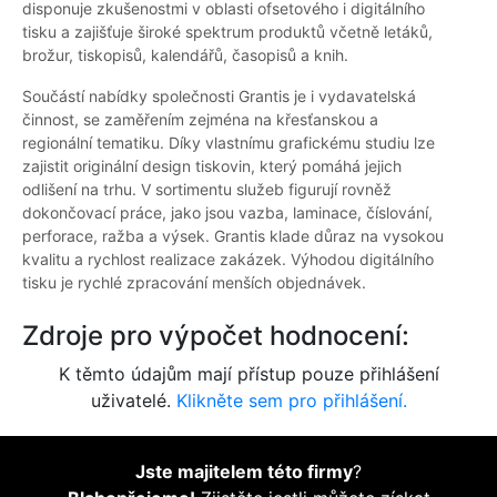
disponuje zkušenostmi v oblasti ofsetového i digitálního
tisku a zajišťuje široké spektrum produktů včetně letáků,
brožur, tiskopisů, kalendářů, časopisů a knih.
Součástí nabídky společnosti Grantis je i vydavatelská
činnost, se zaměřením zejména na křesťanskou a
regionální tematiku. Díky vlastnímu grafickému studiu lze
zajistit originální design tiskovin, který pomáhá jejich
odlišení na trhu. V sortimentu služeb figurují rovněž
dokončovací práce, jako jsou vazba, laminace, číslování,
perforace, ražba a výsek. Grantis klade důraz na vysokou
kvalitu a rychlost realizace zakázek. Výhodou digitálního
tisku je rychlé zpracování menších objednávek.
Zdroje pro výpočet hodnocení:
K těmto údajům mají přístup pouze přihlášení
uživatelé.
Klikněte sem pro přihlášení.
Jste majitelem této firmy
?