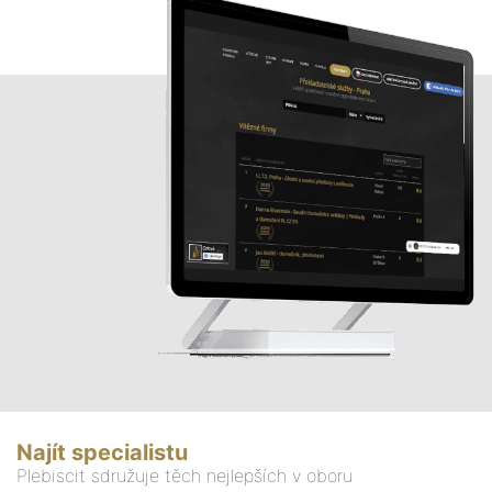
Najít specialistu
Plebiscit sdružuje těch nejlepších v oboru