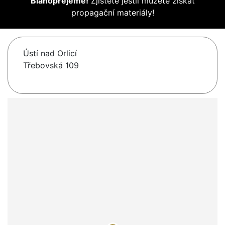
Blahopřejeme!
Zjistěte jestli můžete získat
propagační materiály!
Ústí nad Orlicí
Třebovská 109