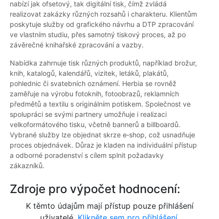
nabízí jak ofsetový, tak digitální tisk, čímž zvládá
realizovat zakázky různých rozsahů i charakteru. Klientům
poskytuje služby od grafického návrhu a DTP zpracování
ve vlastním studiu, přes samotný tiskový proces, až po
závěrečné knihařské zpracování a vazby.
Nabídka zahrnuje tisk různých produktů, například brožur,
knih, katalogů, kalendářů, vizitek, letáků, plakátů,
pohlednic či svatebních oznámení. Herbia se rovněž
zaměřuje na výrobu fotoknih, fotoobrazů, reklamních
předmětů a textilu s originálním potiskem. Společnost ve
spolupráci se svými partnery umožňuje i realizaci
velkoformátového tisku, včetně bannerů a billboardů.
Vybrané služby lze objednat skrze e‑shop, což usnadňuje
proces objednávek. Důraz je kladen na individuální přístup
a odborné poradenství s cílem splnit požadavky
zákazníků.
Zdroje pro výpočet hodnocení:
K těmto údajům mají přístup pouze přihlášení
uživatelé.
Klikněte sem pro přihlášení.