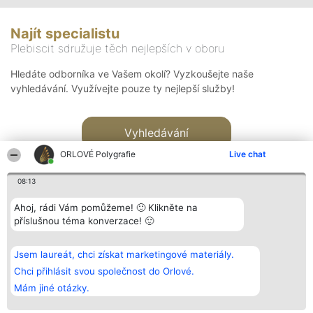
Najít specialistu
Plebiscit sdružuje těch nejlepších v oboru
Hledáte odborníka ve Vašem okolí? Vyzkoušejte naše
vyhledávání. Využívejte pouze ty nejlepší služby!
Vyhledávání
ORLOVÉ Polygrafie
Live chat
08:13
Ahoj, rádi Vám pomůžeme! 🙂 Klikněte na
příslušnou téma konverzace! 🙂
Organizátor hlasování
Plebiscyt
Kontakt
Bright Side Solutions sp. z o.
Vítězové
Kontakt
Jsem laureát, chci získat marketingové materiály.
o. sp. k.
Seznam všech
ul. Ruska 22
laureátů
Chci přihlásit svou společnost do Orlové.
Wrocław 50-079
Zásady
Mám jiné otázky.
KRS 0000749100 | Regon
Pravidla
381313360 | NIP 8943132676
Zásady
ochrany