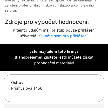
efektivity reklamních materiálů. Společnost se orientuje na
zajištění profesionálních tiskových služeb a komplexního
servisu.
Zdroje pro výpočet hodnocení:
K těmto údajům mají přístup pouze přihlášení
uživatelé.
Klikněte sem pro přihlášení.
Jste majitelem této firmy
?
Blahopřejeme!
Zjistěte jestli můžete získat
propagační materiály!
Ostrov
Průmyslová 1456