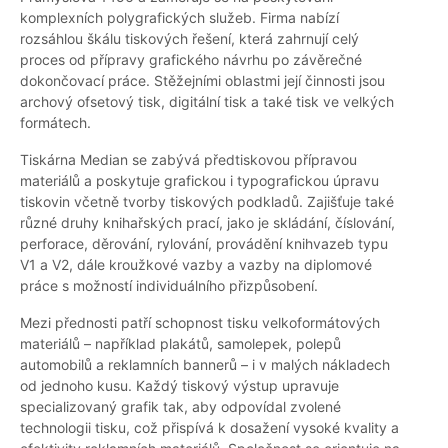
komplexních polygrafických služeb. Firma nabízí
rozsáhlou škálu tiskových řešení, která zahrnují celý
proces od přípravy grafického návrhu po závěrečné
dokončovací práce. Stěžejními oblastmi její činnosti jsou
archový ofsetový tisk, digitální tisk a také tisk ve velkých
formátech.
Tiskárna Median se zabývá předtiskovou přípravou
materiálů a poskytuje grafickou i typografickou úpravu
tiskovin včetně tvorby tiskových podkladů. Zajišťuje také
různé druhy knihařských prací, jako je skládání, číslování,
perforace, děrování, rylování, provádění knihvazeb typu
V1 a V2, dále kroužkové vazby a vazby na diplomové
práce s možností individuálního přizpůsobení.
Mezi přednosti patří schopnost tisku velkoformátových
materiálů – například plakátů, samolepek, polepů
automobilů a reklamních bannerů – i v malých nákladech
od jednoho kusu. Každý tiskový výstup upravuje
specializovaný grafik tak, aby odpovídal zvolené
technologii tisku, což přispívá k dosažení vysoké kvality a