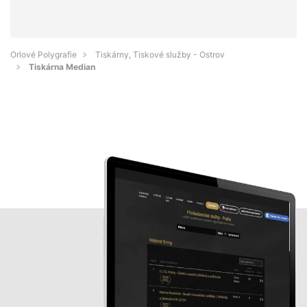
Orlové Polygrafie
Tiskárny, Tiskové služby - Ostrov
Tiskárna Median