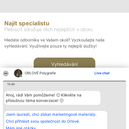
Najít specialistu
Plebiscit sdružuje těch nejlepších v oboru
Hledáte odborníka ve Vašem okolí? Vyzkoušejte naše
vyhledávání. Využívejte pouze ty nejlepší služby!
Vyhledávání
ORLOVÉ Polygrafie
Live chat
15:40
Ahoj, rádi Vám pomůžeme! 🙂 Klikněte na
příslušnou téma konverzace! 🙂
Organizátor hlasování
Plebiscyt
Kontakt
Bright Side Solutions sp. z o.
Vítězové
Kontakt
Jsem laureát, chci získat marketingové materiály.
o. sp. k.
Seznam všech
ul. Ruska 22
laureátů
Chci přihlásit svou společnost do Orlové.
Wrocław 50-079
Zásady
Mám jiné otázky.
KRS 0000749100 | Regon
Pravidla