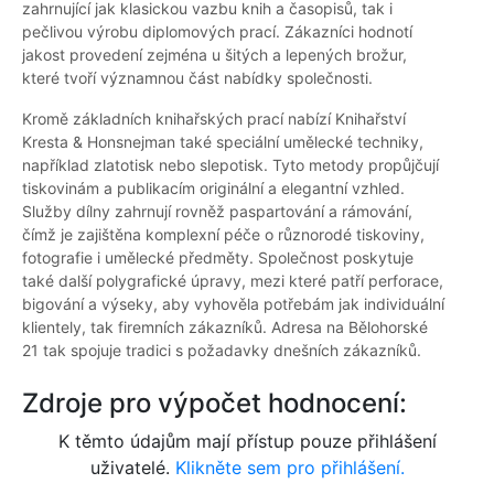
zahrnující jak klasickou vazbu knih a časopisů, tak i
pečlivou výrobu diplomových prací. Zákazníci hodnotí
jakost provedení zejména u šitých a lepených brožur,
které tvoří významnou část nabídky společnosti.
Kromě základních knihařských prací nabízí Knihařství
Kresta & Honsnejman také speciální umělecké techniky,
například zlatotisk nebo slepotisk. Tyto metody propůjčují
tiskovinám a publikacím originální a elegantní vzhled.
Služby dílny zahrnují rovněž paspartování a rámování,
čímž je zajištěna komplexní péče o různorodé tiskoviny,
fotografie i umělecké předměty. Společnost poskytuje
také další polygrafické úpravy, mezi které patří perforace,
bigování a výseky, aby vyhověla potřebám jak individuální
klientely, tak firemních zákazníků. Adresa na Bělohorské
21 tak spojuje tradici s požadavky dnešních zákazníků.
Zdroje pro výpočet hodnocení:
K těmto údajům mají přístup pouze přihlášení
uživatelé.
Klikněte sem pro přihlášení.