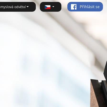
Přihlásit se
ůmyslová odvětví