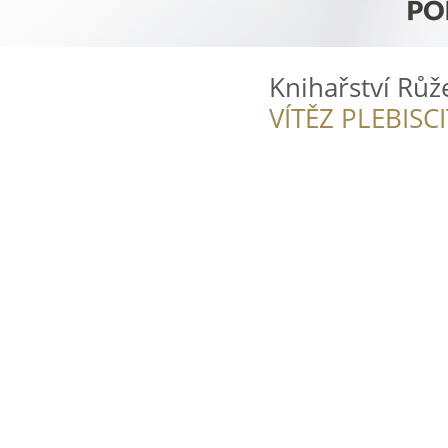
Knihařství Růž
VÍTĚZ PLEBISC