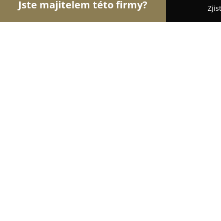
Jste majitelem této firmy?
Zjis
Orlové Polygrafie
Tiskárny, Tiskové služby - Kro
Knihařství Růže
8.6
(23)
Kroměříž, Chropyňská 1683
Zobrazit telefonní číslo