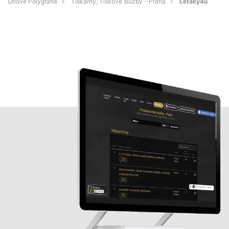
Orlové Polygrafie
Tiskárny, Tiskové služby - Praha
Letaky4u