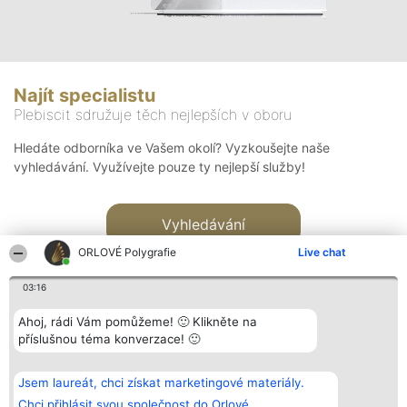
Najít specialistu
Plebiscit sdružuje těch nejlepších v oboru
Hledáte odborníka ve Vašem okolí? Vyzkoušejte naše
vyhledávání. Využívejte pouze ty nejlepší služby!
Vyhledávání
ORLOVÉ Polygrafie
Live chat
03:16
Ahoj, rádi Vám pomůžeme! 🙂 Klikněte na
příslušnou téma konverzace! 🙂
Organizátor hlasování
Plebiscyt
Kontakt
Bright Side Solutions sp. z o.
Vítězové
Kontakt
Jsem laureát, chci získat marketingové materiály.
o. sp. k.
Seznam všech
ul. Ruska 22
laureátů
Chci přihlásit svou společnost do Orlové.