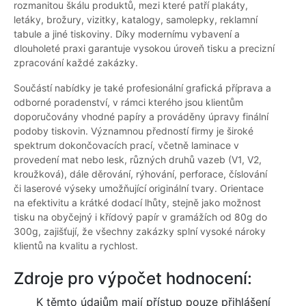
rozmanitou škálu produktů, mezi které patří plakáty,
letáky, brožury, vizitky, katalogy, samolepky, reklamní
tabule a jiné tiskoviny. Díky modernímu vybavení a
dlouholeté praxi garantuje vysokou úroveň tisku a precizní
zpracování každé zakázky.
Součástí nabídky je také profesionální grafická příprava a
odborné poradenství, v rámci kterého jsou klientům
doporučovány vhodné papíry a prováděny úpravy finální
podoby tiskovin. Významnou předností firmy je široké
spektrum dokončovacích prací, včetně laminace v
provedení mat nebo lesk, různých druhů vazeb (V1, V2,
kroužková), dále děrování, rýhování, perforace, číslování
či laserové výseky umožňující originální tvary. Orientace
na efektivitu a krátké dodací lhůty, stejně jako možnost
tisku na obyčejný i křídový papír v gramážích od 80g do
300g, zajišťují, že všechny zakázky splní vysoké nároky
klientů na kvalitu a rychlost.
Zdroje pro výpočet hodnocení:
K těmto údajům mají přístup pouze přihlášení