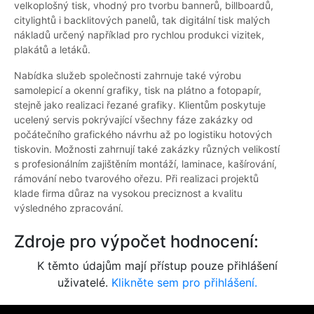
velkoplošný tisk, vhodný pro tvorbu bannerů, billboardů,
citylightů i backlitových panelů, tak digitální tisk malých
nákladů určený například pro rychlou produkci vizitek,
plakátů a letáků.
Nabídka služeb společnosti zahrnuje také výrobu
samolepicí a okenní grafiky, tisk na plátno a fotopapír,
stejně jako realizaci řezané grafiky. Klientům poskytuje
ucelený servis pokrývající všechny fáze zakázky od
počátečního grafického návrhu až po logistiku hotových
tiskovin. Možnosti zahrnují také zakázky různých velikostí
s profesionálním zajištěním montáží, laminace, kašírování,
rámování nebo tvarového ořezu. Při realizaci projektů
klade firma důraz na vysokou preciznost a kvalitu
výsledného zpracování.
Zdroje pro výpočet hodnocení:
K těmto údajům mají přístup pouze přihlášení
uživatelé.
Klikněte sem pro přihlášení.