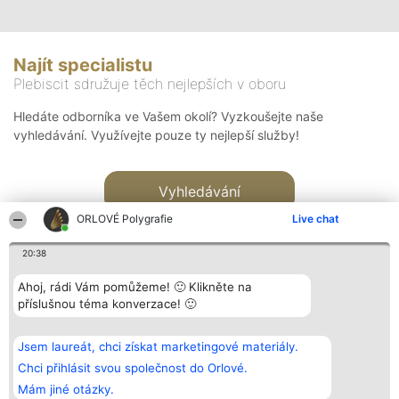
Najít specialistu
Plebiscit sdružuje těch nejlepších v oboru
Hledáte odborníka ve Vašem okolí? Vyzkoušejte naše
vyhledávání. Využívejte pouze ty nejlepší služby!
Vyhledávání
ORLOVÉ Polygrafie
Live chat
20:38
Ahoj, rádi Vám pomůžeme! 🙂 Klikněte na
příslušnou téma konverzace! 🙂
Organizátor hlasování
Plebiscyt
Kontakt
Bright Side Solutions sp. z o.
Vítězové
Kontakt
Jsem laureát, chci získat marketingové materiály.
o. sp. k.
Seznam všech
ul. Ruska 22
laureátů
Chci přihlásit svou společnost do Orlové.
Wrocław 50-079
Zásady
Mám jiné otázky.
KRS 0000749100 | Regon
Pravidla