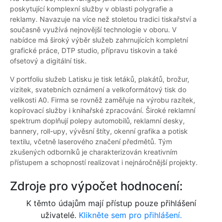
poskytující komplexní služby v oblasti polygrafie a
reklamy. Navazuje na více než stoletou tradici tiskařství a
současně využívá nejnovější technologie v oboru. V
nabídce má široký výběr služeb zahrnujících kompletní
grafické práce, DTP studio, přípravu tiskovin a také
ofsetový a digitální tisk.
V portfoliu služeb Latisku je tisk letáků, plakátů, brožur,
vizitek, svatebních oznámení a velkoformátový tisk do
velikosti A0. Firma se rovněž zaměřuje na výrobu razítek,
kopírovací služby i knihařské zpracování. Široké reklamní
spektrum doplňují polepy automobilů, reklamní desky,
bannery, roll-upy, vývěsní štíty, okenní grafika a potisk
textilu, včetně laserového značení předmětů. Tým
zkušených odborníků je charakterizován kreativním
přístupem a schopností realizovat i nejnáročnější projekty.
Zdroje pro výpočet hodnocení:
K těmto údajům mají přístup pouze přihlášení
uživatelé.
Klikněte sem pro přihlášení.