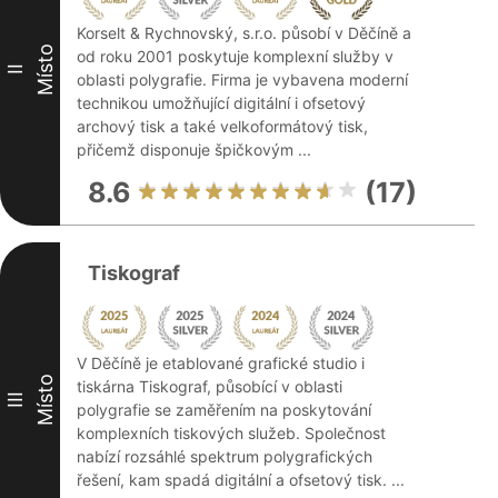
Korselt & Rychnovský, s.r.o. působí v Děčíně a
Místo
od roku 2001 poskytuje komplexní služby v
II
oblasti polygrafie. Firma je vybavena moderní
technikou umožňující digitální i ofsetový
archový tisk a také velkoformátový tisk,
přičemž disponuje špičkovým ...
8.6
(17)
Tiskograf
V Děčíně je etablované grafické studio i
Místo
tiskárna Tiskograf, působící v oblasti
III
polygrafie se zaměřením na poskytování
komplexních tiskových služeb. Společnost
nabízí rozsáhlé spektrum polygrafických
řešení, kam spadá digitální a ofsetový tisk. ...