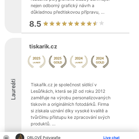
nejen odborný grafický návrh a
důkladnou předtiskovou přípravu, ...
8.5
tiskarik.cz
Laureáti
Tiskařík.cz je společnost sídlící v
Lesůňkách, která se již od roku 2012
zaměřuje na výrobu personalizovaných
tiskovin a originálních fotodárků. Firma
si získala uznání díky vysoké kvalitě a
tvůrčímu přístupu ke zpracování svých
produktů. ...
9.8
ORLOVÉ Polygrafie
Live chat