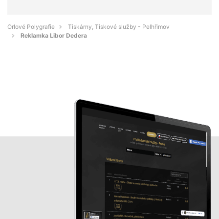
Orlové Polygrafie
Tiskárny, Tiskové služby - Pelhřimov
Reklamka Libor Dedera