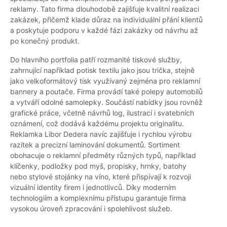
reklamy. Tato firma dlouhodobě zajišťuje kvalitní realizaci
zakázek, přičemž klade důraz na individuální přání klientů
a poskytuje podporu v každé fázi zakázky od návrhu až
po konečný produkt.
Do hlavního portfolia patří rozmanité tiskové služby,
zahrnující například potisk textilu jako jsou trička, stejně
jako velkoformátový tisk využívaný zejména pro reklamní
bannery a poutače. Firma provádí také polepy automobilů
a vytváří odolné samolepky. Součástí nabídky jsou rovněž
grafické práce, včetně návrhů log, ilustrací i svatebních
oznámení, což dodává každému projektu originalitu.
Reklamka Libor Dedera navíc zajišťuje i rychlou výrobu
razítek a precizní laminování dokumentů. Sortiment
obohacuje o reklamní předměty různých typů, například
klíčenky, podložky pod myš, propisky, hrnky, batohy
nebo stylové stojánky na víno, které přispívají k rozvoji
vizuální identity firem i jednotlivců. Díky moderním
technologiím a komplexnímu přístupu garantuje firma
vysokou úroveň zpracování i spolehlivost služeb.