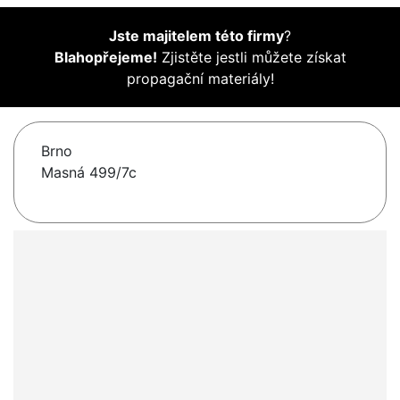
Jste majitelem této firmy
?
Blahopřejeme!
Zjistěte jestli můžete získat
propagační materiály!
Brno
Masná 499/7c