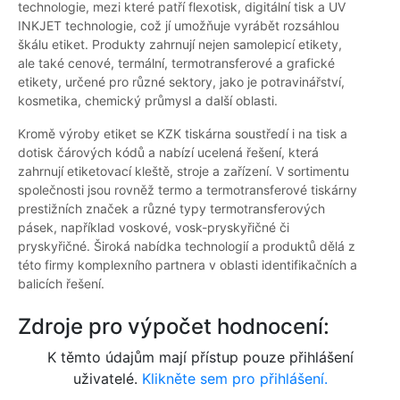
technologie, mezi které patří flexotisk, digitální tisk a UV
INKJET technologie, což jí umožňuje vyrábět rozsáhlou
škálu etiket. Produkty zahrnují nejen samolepicí etikety,
ale také cenové, termální, termotransferové a grafické
etikety, určené pro různé sektory, jako je potravinářství,
kosmetika, chemický průmysl a další oblasti.
Kromě výroby etiket se KZK tiskárna soustředí i na tisk a
dotisk čárových kódů a nabízí ucelená řešení, která
zahrnují etiketovací kleště, stroje a zařízení. V sortimentu
společnosti jsou rovněž termo a termotransferové tiskárny
prestižních značek a různé typy termotransferových
pásek, například voskové, vosk-pryskyřičné či
pryskyřičné. Široká nabídka technologií a produktů dělá z
této firmy komplexního partnera v oblasti identifikačních a
balicích řešení.
Zdroje pro výpočet hodnocení:
K těmto údajům mají přístup pouze přihlášení
uživatelé.
Klikněte sem pro přihlášení.